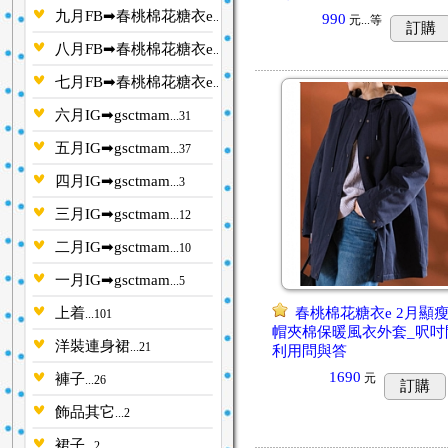
九月FB➡春桃棉花糖衣e
...14
990
元...
等
訂購
八月FB➡春桃棉花糖衣e
...32
七月FB➡春桃棉花糖衣e
...17
六月IG➡gsctmam
...31
五月IG➡gsctmam
...37
四月IG➡gsctmam
...3
三月IG➡gsctmam
...12
二月IG➡gsctmam
...10
一月IG➡gsctmam
...5
上着
春桃棉花糖衣e 2月顯
...101
帽夾棉保暖風衣外套_呎吋
洋裝連身裙
...21
利用問與答
1690
褲子
元
...26
訂購
飾品其它
...2
裙子
...2