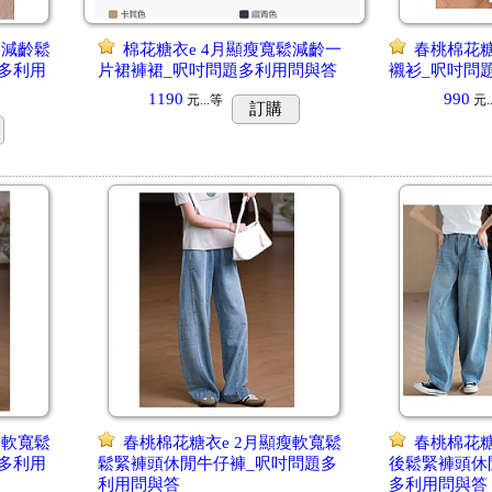
鬆減齡鬆
棉花糖衣e 4月顯瘦寬鬆減齡一
春桃棉花糖
多利用
片裙褲裙_呎吋問題多利用問與答
襯衫_呎吋問
1190
990
元...
等
元..
訂購
瘦軟寬鬆
春桃棉花糖衣e 2月顯瘦軟寬鬆
春桃棉花糖
多利用
鬆緊褲頭休閒牛仔褲_呎吋問題多
後鬆緊褲頭休
利用問與答
多利用問與答