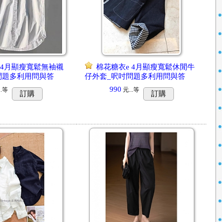
 4月顯瘦寬鬆無袖襯
棉花糖衣e 4月顯瘦寬鬆休閒牛
問題多利用問與答
仔外套_呎吋問題多利用問與答
990
.
等
元...
等
訂購
訂購