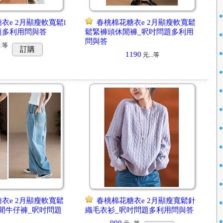
衣e 2月顯瘦軟寬鬆l
春桃棉花糖衣e 2月顯瘦軟寬鬆
題多利用問與答
鬆緊褲頭休閒褲_呎吋問題多利用
問與答
.
等
訂購
1190
元...
等
衣e 2月顯瘦軟寬鬆
春桃棉花糖衣e 2月顯瘦寬鬆針
閒牛仔褲_呎吋問題
織毛衣衫_呎吋問題多利用問與答