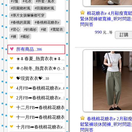
#T恤
#毛衣
#外套 / 風衣
#田園鄉村風
#田園鄉村風
棉花糖衣e 4月顯瘦寬
#厚片女孩嘛嘛都可穿
緊休閒褲裙寬褲_呎吋問題
#春桃的菜園
#春桃棉花糖衣e
問與答
#背心
#針織衫
#裙
#寬鬆衣
990
元...
等
訂購
#褲
#襯衫
所有商品
...396
☀️🌷春夏_熱賣衣衣☀️🌷
...14
❄⛄秋冬_熱賣衣衣❄⛄
...15
💝現貨衣衣💝
...10
4月FB➡春桃棉花糖衣e
...6
2月FB➡春桃棉花糖衣e
...10
十二月FB➡春桃棉花糖衣e
...6
十一月FB➡春桃棉花糖衣e
...8
春桃棉花糖衣e 2月顯
鬆緊褲頭休閒褲_呎吋問題
十月FB➡春桃棉花糖衣e
...14
問與答