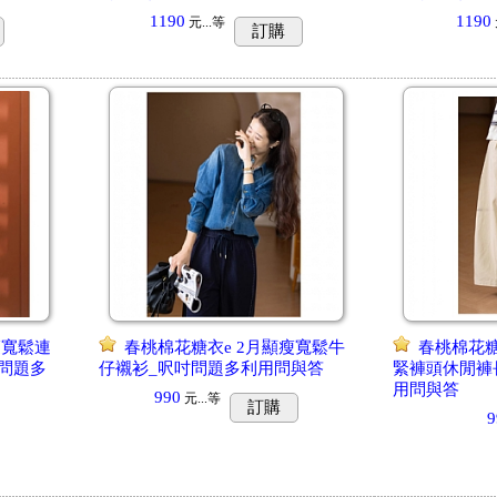
1190
1190
元...
等
訂購
瘦寬鬆連
春桃棉花糖衣e 2月顯瘦寬鬆牛
春桃棉花糖
問題多
仔襯衫_呎吋問題多利用問與答
緊褲頭休閒褲
用問與答
990
元...
等
訂購
9