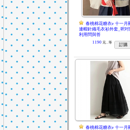
春桃棉花糖衣e 十一月
連帽針織毛衣衫外套_呎吋
利用問與答
1190
元...
等
訂購
春桃棉花糖衣e 十一月