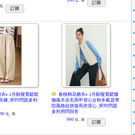
990
元...
等
訂購
元
訂購
衣e 2月顯瘦寬鬆鬆
春桃棉花糖衣e 2月顯瘦寬鬆慵
長褲_呎吋問題多利
懶風羊羔毛馬甲背心女秋冬氣質學
院風格紋拼接馬夾背心_呎吋問題
多利用問與答
90
元...
等
990
元...
等
訂購