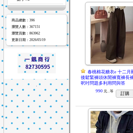
商品總數
：396
瀏覽人數
：
367151
瀏覽頁數
：
863962
更新日期
：2026/05/19
春桃棉花糖衣e 十二月
後鬆緊褲頭休閒褲寬褲長褲
呎吋問題多利用問與答
．
990
元...
等
訂購