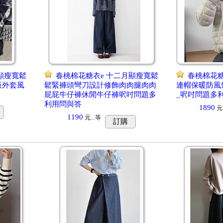
顯瘦寬鬆
春桃棉花糖衣e 十二月顯瘦寬鬆
春桃棉花糖
版外套風
鬆緊褲頭彎刀設計修飾肉肉腿肉肉
連帽保暖防風
屁屁牛仔褲休閒牛仔褲呎吋問題多
_呎吋問題多
利用問與答
1890
元.
1190
元...
等
訂購