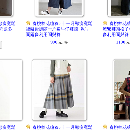
顯瘦寬鬆
春桃棉花糖衣e 十一月顯瘦寬鬆
春桃棉花糖
問題多
後鬆緊褲頭一片裙牛仔褲裙_呎吋
鬆緊褲頭格子
問題多利用問與答
多利用問與答
990
1190
元...
等
元.
顯瘦寬鬆
春桃棉花糖衣e 十一月顯瘦寬鬆
春桃棉花