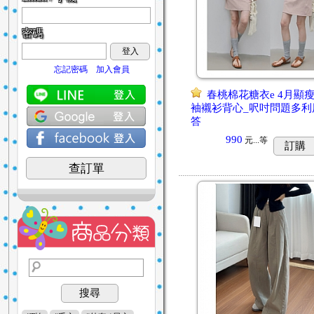
密碼
登入
忘記密碼
加入會員
春桃棉花糖衣e 4月顯
袖襯衫背心_呎吋問題多利
答
990
元...
等
訂購
查訂單
搜尋