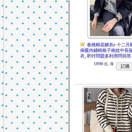
春桃棉花糖衣e 十二月
保暖內鋪棉格子格紋中長
衣_呎吋問題多利用問與答
1890
元...
等
訂購