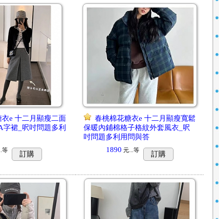
衣e 十二月顯瘦二面
春桃棉花糖衣e 十二月顯瘦寬鬆
A字裙_呎吋問題多利
保暖內鋪棉格子格紋外套風衣_呎
吋問題多利用問與答
1890
.
等
元...
等
訂購
訂購