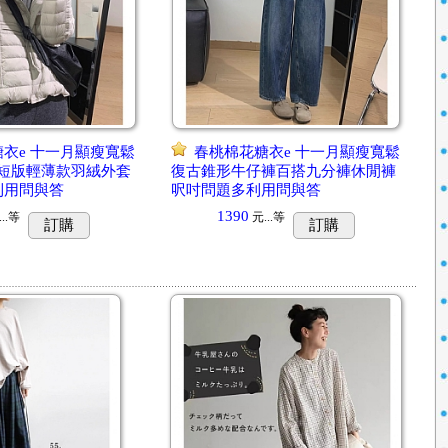
衣e 十一月顯瘦寬鬆
春桃棉花糖衣e 十一月顯瘦寬鬆
短版輕薄款羽絨外套
復古錐形牛仔褲百搭九分褲休閒褲
利用問與答
呎吋問題多利用問與答
1390
..
等
元...
等
訂購
訂購