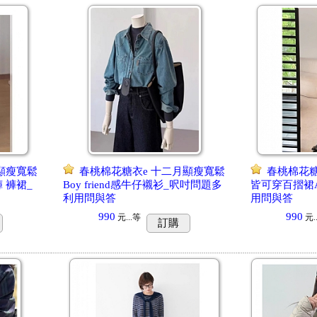
顯瘦寬鬆
春桃棉花糖衣e 十二月顯瘦寬鬆
春桃棉花糖
 褲裙_
Boy friend感牛仔襯衫_呎吋問題多
皆可穿百摺裙
利用問與答
用問與答
990
990
元...
等
元..
訂購