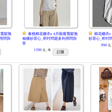
瘦寬鬆無
春桃棉花糖衣e 4月顯瘦寬鬆無
棉花糖衣e
用問與
袖襯衫背心_呎吋問題多利用問與
衫背心_呎吋
答
990
元..
1390
元...
等
訂購