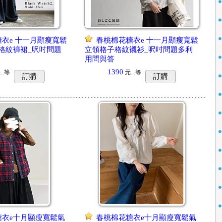
衣e 十一月顯瘦寬鬆
春桃棉花糖衣e 十一月顯瘦寬鬆
格紋褲裙_呎吋問題
立領格子格紋襯衫_呎吋問題多利
用問與答
1390
..
等
元...
等
訂購
訂購
糖衣e十月顯瘦寬鬆氣
春桃棉花糖衣e十月顯瘦寬鬆氣